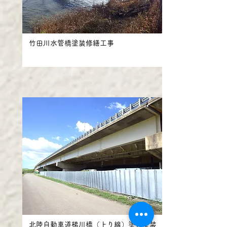
竹田川水管橋塗装修繕工事
北陸自動車道梯川橋（上り線）塗替塗装