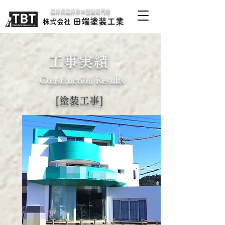
​福井県福井市の塗装専門店
田端塗装工業
​株式会社
​工事実績
​Construction Results
[塗装工事]