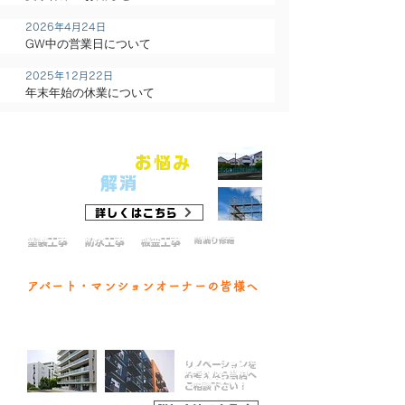
2026年4月24日
GW中の営業日について
2025年12月22日
年末年始の休業について
​工場倉庫経営・設備のご担当者様へ
工場・倉庫
お悩み
の
を
まるごと
解消
致します！
詳しくはこちら
雨漏り修繕
​塗装工事
​防水工事
​板金工事
​他
​アパート・マンションオーナーの皆様へ
​コストダウン・入居率UP
の
お手伝い
をさせて下さい！
​リノベーションを
お考えなら当店へ
ご相談下さい！